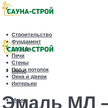
Строительство
Фундамент
Кровля
Печи
Стены
Пол и потолок
Меню
Окна и двери
Интерьер
Эмаль МЛ –
Меню