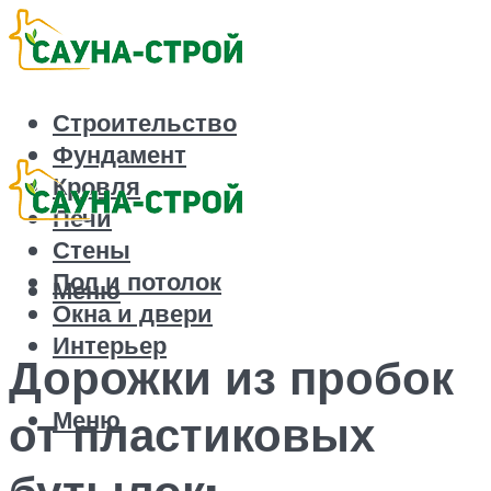
Строительство
Фундамент
Кровля
Печи
Стены
Пол и потолок
Меню
Окна и двери
Интерьер
Дорожки из пробок
Меню
от пластиковых
бутылок: