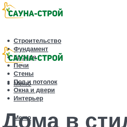
Строительство
Фундамент
Кровля
Печи
Стены
Пол и потолок
Меню
Окна и двери
Интерьер
Дома в сти
Меню