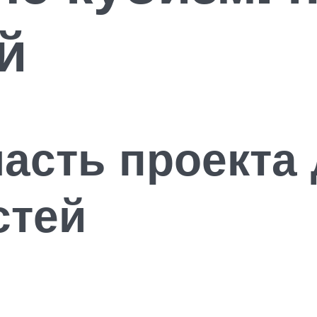
й
асть проекта 
стей