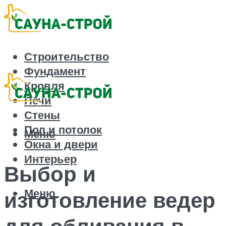
Строительство
Фундамент
Кровля
Печи
Стены
Пол и потолок
Меню
Окна и двери
Интерьер
Выбор и
Меню
изготовление ведер
для обливания в