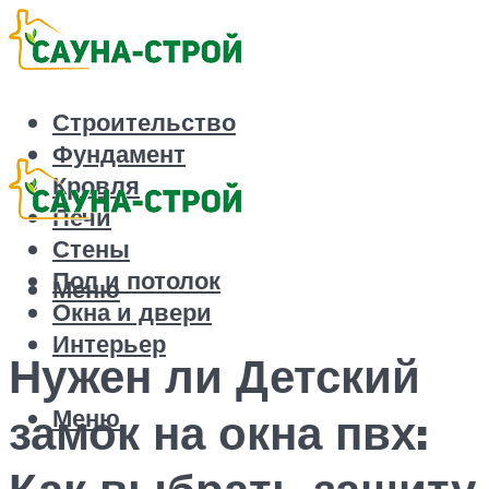
Строительство
Фундамент
Кровля
Печи
Стены
Пол и потолок
Меню
Окна и двери
Интерьер
Нужен ли Детский
Меню
замок на окна пвх:
Как выбрать защиту