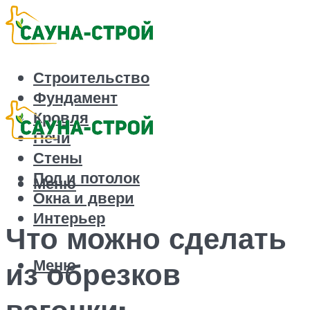
Строительство
Фундамент
Кровля
Печи
Стены
Пол и потолок
Меню
Окна и двери
Интерьер
Что можно сделать
Меню
из обрезков
вагонки: