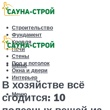
Строительство
Фундамент
Кровля
Печи
Стены
Пол и потолок
Меню
Окна и двери
Интерьер
В хозяйстве всё
Меню
сгодится: 10
полезных вещей из