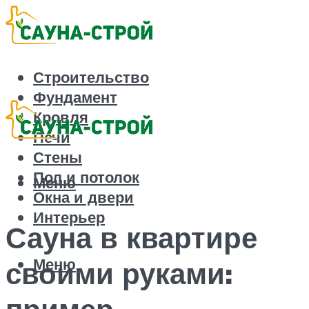
Строительство
Фундамент
Кровля
Печи
Стены
Пол и потолок
Меню
Окна и двери
Интерьер
Сауна в квартире
Меню
своими руками:
пример