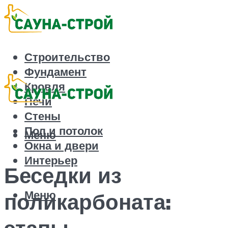
Строительство
Фундамент
Кровля
Печи
Стены
Пол и потолок
Меню
Окна и двери
Интерьер
Беседки из
Меню
поликарбоната:
этапы