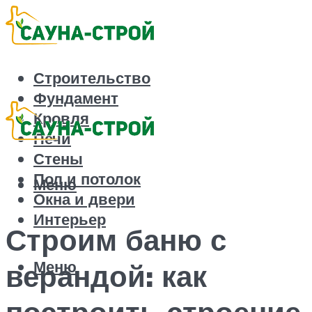
Строительство
Фундамент
Кровля
Печи
Стены
Пол и потолок
Меню
Окна и двери
Интерьер
Строим баню с
Меню
верандой: как
построить строение