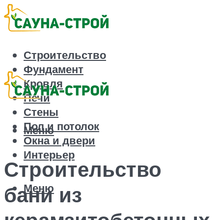
Строительство
Фундамент
Кровля
Печи
Стены
Пол и потолок
Меню
Окна и двери
Интерьер
Строительство
Меню
бани из
керамзитобетонных