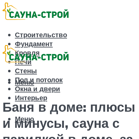
Строительство
Фундамент
Кровля
Печи
Стены
Пол и потолок
Меню
Окна и двери
Интерьер
Баня в доме: плюсы
Меню
и минусы, сауна с
парилкой в доме, за