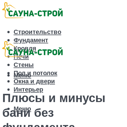
Строительство
Фундамент
Кровля
Печи
Стены
Пол и потолок
Меню
Окна и двери
Интерьер
Плюсы и минусы
Меню
бани без
фундамента