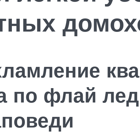
тных домох
хламление кв
а по флай лед
аповеди