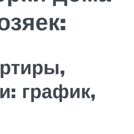
озяек:
артиры,
и: график,