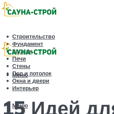
Строительство
Фундамент
Кровля
Печи
Стены
Пол и потолок
Меню
Окна и двери
Интерьер
15 Идей дл
Меню