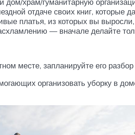
й дом/храм/гуманитарную организац
ездной отдаче своих книг, которые д
ивые платья, из которых вы выросли,
расхламлению — вначале делайте толь
ном месте, запланируйте его разбор 
могающих организовать уборку в дом