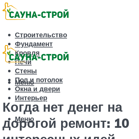
Строительство
Фундамент
Кровля
Печи
Стены
Пол и потолок
Меню
Окна и двери
Интерьер
Когда нет денег на
Меню
дорогой ремонт: 10
интересных идей