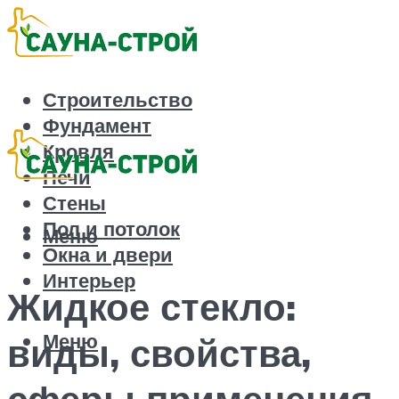
Строительство
Фундамент
Кровля
Печи
Стены
Пол и потолок
Меню
Окна и двери
Интерьер
Жидкое стекло:
Меню
виды, свойства,
сферы применения