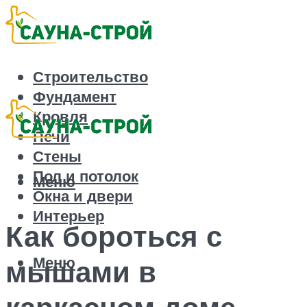
Строительство
Фундамент
Кровля
Печи
Стены
Пол и потолок
Меню
Окна и двери
Интерьер
Как бороться с
Меню
мышами в
каркасном доме –