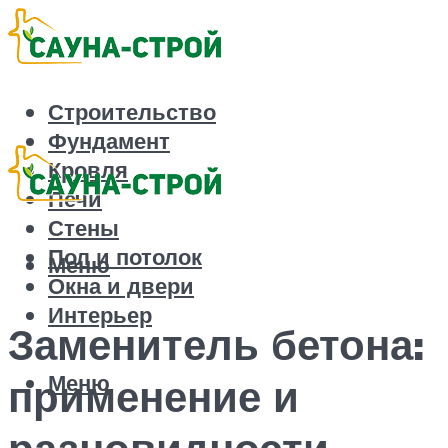
Строительство
Фундамент
Кровля
Печи
Стены
Пол и потолок
Меню
Окна и двери
Интерьер
Заменитель бетона:
Меню
применение и
разновидности