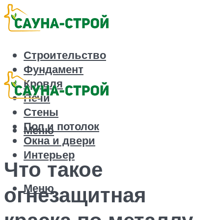
Строительство
Фундамент
Кровля
Печи
Стены
Пол и потолок
Меню
Окна и двери
Интерьер
Что такое
Меню
огнезащитная
краска по металлу–