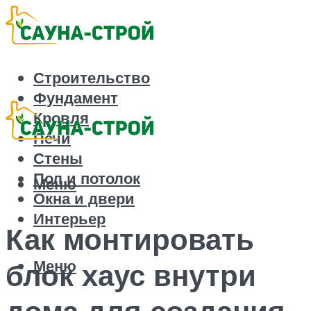
Строительство
Фундамент
Кровля
Печи
Стены
Пол и потолок
Меню
Окна и двери
Интерьер
Как монтировать
Меню
блок хаус внутри
дома для создания