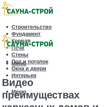
Строительство
Фундамент
Кровля
Печи
Стены
Пол и потолок
Меню
Окна и двери
Интерьер
Видео
Меню
преимуществах
каркасных домов и