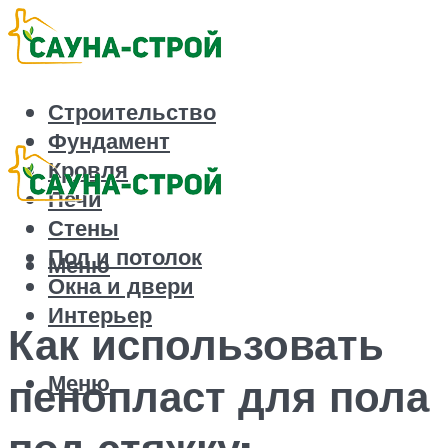
Строительство
Фундамент
Кровля
Печи
Стены
Пол и потолок
Меню
Окна и двери
Интерьер
Как использовать
Меню
пенопласт для пола
под стяжку: