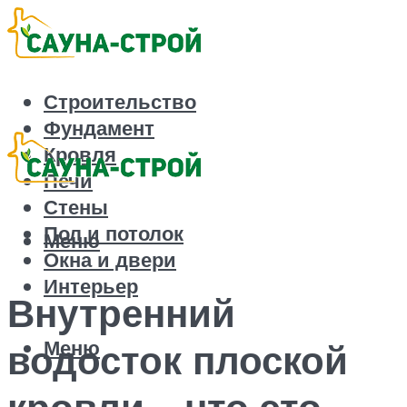
Строительство
Фундамент
Кровля
Печи
Стены
Пол и потолок
Меню
Окна и двери
Интерьер
Внутренний
Меню
водосток плоской
кровли – что это