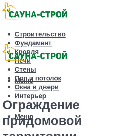
Строительство
Фундамент
Кровля
Печи
Стены
Пол и потолок
Меню
Окна и двери
Интерьер
Ограждение
Меню
придомовой
территории