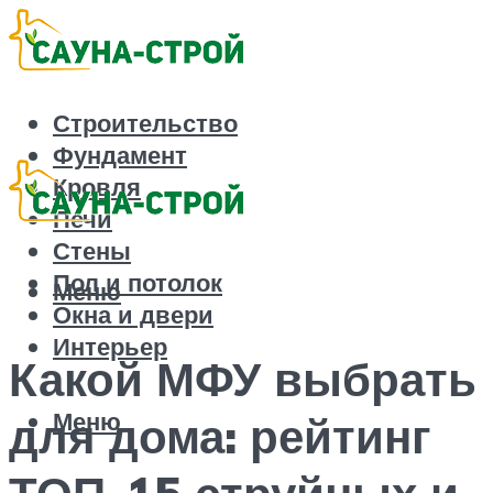
Строительство
Фундамент
Кровля
Печи
Стены
Пол и потолок
Меню
Окна и двери
Интерьер
Какой МФУ выбрать
Меню
для дома: рейтинг
ТОП-15 струйных и