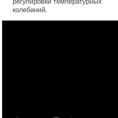
регулировки температурных
колебаний.