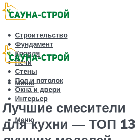
Строительство
Фундамент
Кровля
Печи
Стены
Пол и потолок
Меню
Окна и двери
Интерьер
Лучшие смесители
Меню
для кухни — ТОП 13
лучших моделей