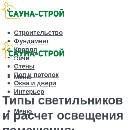
Строительство
Фундамент
Кровля
Печи
Стены
Пол и потолок
Меню
Окна и двери
Интерьер
Типы светильников
Меню
и расчет освещения
помещения: