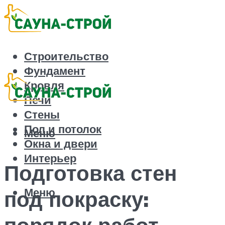
Строительство
Фундамент
Кровля
Печи
Стены
Пол и потолок
Меню
Окна и двери
Интерьер
Подготовка стен
Меню
под покраску:
порядок работ