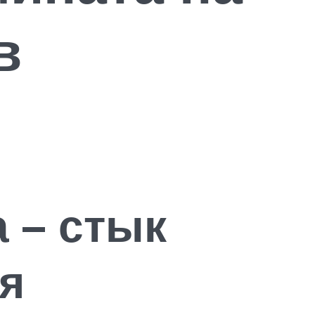
в
 – стык
я