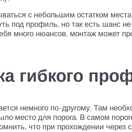
ываться с небольшим остатком мест
ть под профиль, но так есть шанс не
себя много нюансов, монтаж может п
вка гибкого про
ется немного по-другому. Там необх
ыло место для порога. В самом поро
омнить, что при прохождении через с