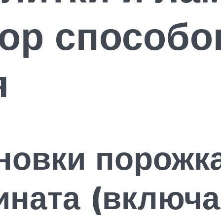
ор способо
я
новки порожка
ината (включа