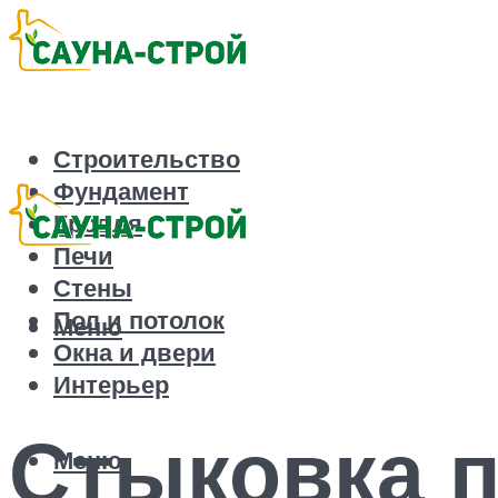
Строительство
Фундамент
Кровля
Печи
Стены
Пол и потолок
Меню
Окна и двери
Интерьер
Стыковка п
Меню