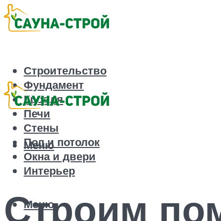
Строительство
Фундамент
Кровля
Печи
Стены
Пол и потолок
Меню
Окна и двери
Интерьер
Строим по
Меню