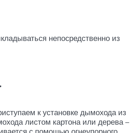
ыкладываться непосредственно из
а
риступаем к установке дымохода из
охода листом картона или дерева –
ливается с помощью огнеупорного