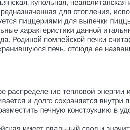
янская, купольная, неаполитанская и 
 предназначенная для отопления, исп
уется пиццериями для выпечки пиццы.
ьные характеристики данной итальян
да. Родиной помпейской печки счита
ранившуюся печь, отсюда ее назван
е распределение тепловой энергии 
ивается и долго сохраняется внутри п
азместить печную конструкцию в уд
пейская имеет овальный свод и значи