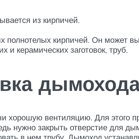
ывается из кирпичей.
х полнотелых кирпичей. Он может в
х и керамических заготовок, труб.
овка дымоход
чи хорошую вентиляцию. Для этого п
дь нужно закрыть отверстие для дым
ровать в нем трубу. Дымоход устанав