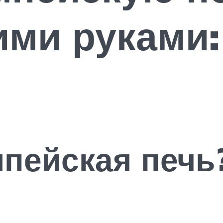
ми руками:
я
мпейская печь