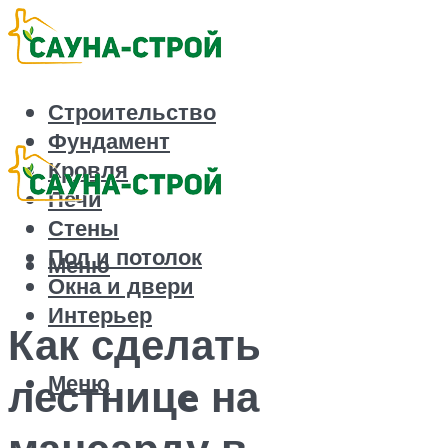
Строительство
Фундамент
Кровля
Печи
Стены
Пол и потолок
Меню
Окна и двери
Интерьер
Как сделать
Меню
лестницe на
мансарду в