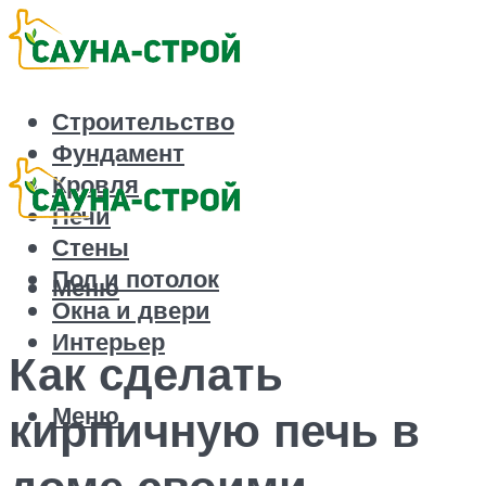
Строительство
Фундамент
Кровля
Печи
Стены
Пол и потолок
Меню
Окна и двери
Интерьер
Как сделать
Меню
кирпичную печь в
доме своими