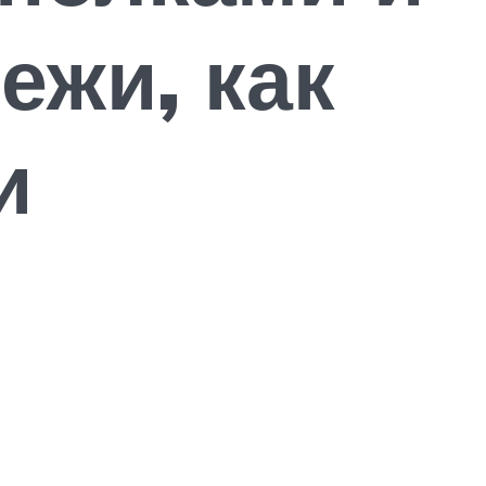
ежи, как
и