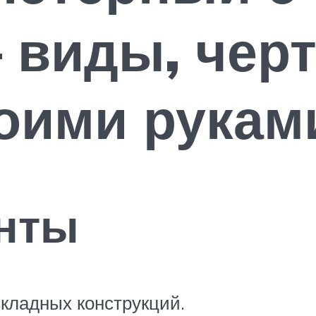
виды, черт
оими рукам
анты
кладных конструкций.