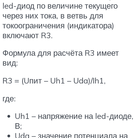
led-диод по величине текущего
через них тока, в ветвь для
токоограничения (индикатора)
включают R3.
Формула для расчёта R3 имеет
вид:
R3 = (Uпит – Uh1 – Uda)/Ih1,
где:
Uh1 – напряжение на led-диоде,
В;
Uda – значение потенциала на