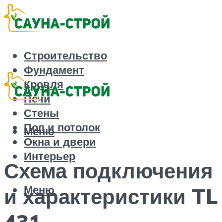
Строительство
Фундамент
Кровля
Печи
Стены
Пол и потолок
Меню
Окна и двери
Интерьер
Схема подключения
Меню
и характеристики TL
431