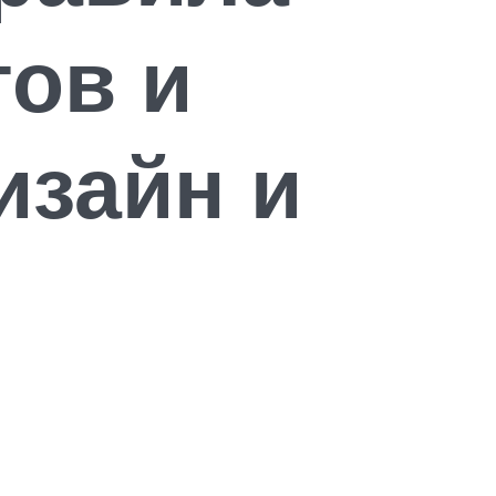
ов и
изайн и