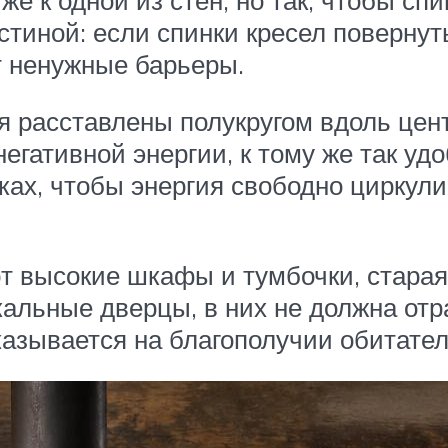
остиной: если спинки кресел поверну
т ненужные барьеры.
ья расставлены полукругом вдоль цен
егативной энергии, к тому же так удо
ках, чтобы энергия свободно циркул
т высокие шкафы и тумбочки, старая
кальные дверцы, в них не должна отр
сказывается на благополучии обитате