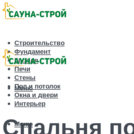
Строительство
Фундамент
Кровля
Печи
Стены
Пол и потолок
Меню
Окна и двери
Интерьер
Спальня п
Меню