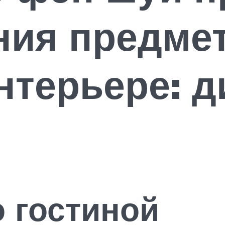
ния предмет
нтерьере: д
 гостиной