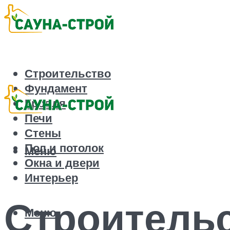
Строительство
Фундамент
Кровля
Печи
Стены
Пол и потолок
Меню
Окна и двери
Интерьер
Строительс
Меню