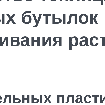
х бутылок 
ивания рас
цельных пласт