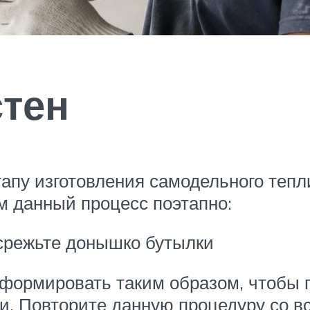
стен
апу изготовления самодельного тепл
м данный процесс поэтапно:
 срежьте донышко бутылки
 формировать таким образом, чтобы
и. Повторите данную процедуру со 