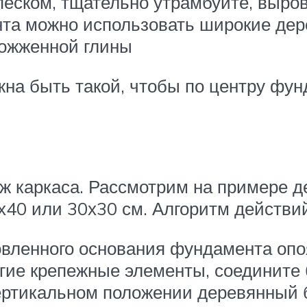
песком, тщательно утрамбуйте, выро
а можно использовать широкие дере
божженной глины
жна быть такой, чтобы по центру фу
ж каркаса. Рассмотрим на примере 
0х40 или 30х30 см. Алгоритм действ
товленного основания фундамента оп
гие крепежные элементы, соедините 
ертикальном положении деревянный 