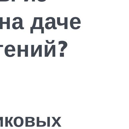
на даче
тений?
иковых