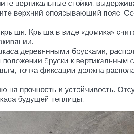
те вертикальные стойки, выдержива
вите верхний опоясывающий пояс. С
крыши. Крыша в виде «домика» счит
уживании.
аркаса деревянными брусками, распол
 положении бруски к вертикальным с
ым, точка фиксации должна располага
ю на прочность и устойчивость. Отсу
ркаса будущей теплицы.