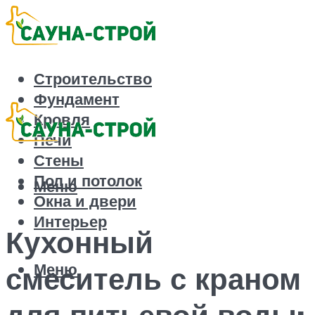
Строительство
Фундамент
Кровля
Печи
Стены
Пол и потолок
Меню
Окна и двери
Интерьер
Кухонный
Меню
смеситель с краном
для питьевой воды: