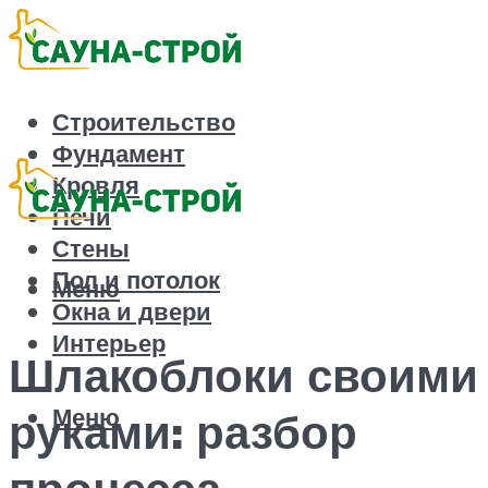
Строительство
Фундамент
Кровля
Печи
Стены
Пол и потолок
Меню
Окна и двери
Интерьер
Шлакоблоки своими
Меню
руками: разбор
процесса