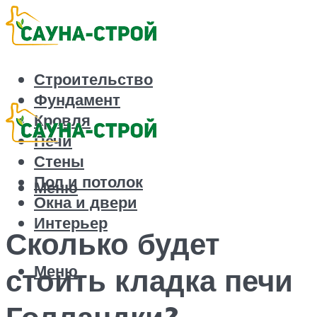
Строительство
Фундамент
Кровля
Печи
Стены
Пол и потолок
Меню
Окна и двери
Интерьер
Сколько будет
Меню
стоить кладка печи
Голландки?