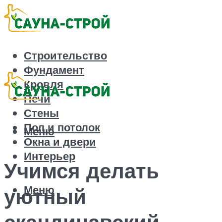
Строительство
Фундамент
Кровля
Печи
Стены
Пол и потолок
Меню
Окна и двери
Интерьер
Учимся делать
Меню
уютный
скандинавский