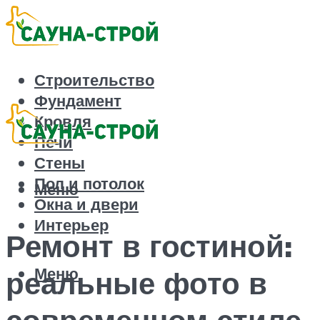
Строительство
Фундамент
Кровля
Печи
Стены
Пол и потолок
Меню
Окна и двери
Интерьер
Ремонт в гостиной:
Меню
реальные фото в
современном стиле