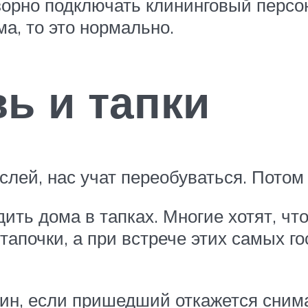
зорно подключать клининговый персон
ма, то это нормально.
ь и тапки
лей, нас учат переобуваться. Потом 
дить дома в тапках. Многие хотят, чт
тапочки, а при встрече этих самых го
н, если пришедший откажется снимат