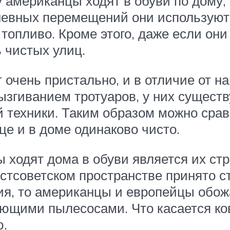
 американцы ходят в обуви по дому, 
дневных перемещений они использую
 топливо. Кроме этого, даже если они
ь чистых улиц.
т очень пристально, и в отличие от н
ызгиванием тротуаров, у них сущест
техники. Таким образом можно срав
це и в доме одинаково чисто.
ы ходят дома в обуви является их ст
остсоветском пространстве принято с
я, то американцы и европейцы обожа
щими пылесосами. Что касается ковр
ю.