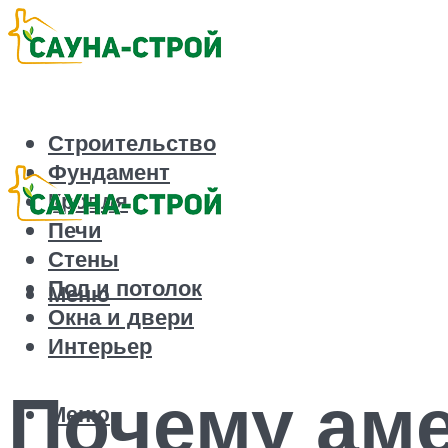
Строительство
Фундамент
Кровля
Печи
Стены
Пол и потолок
Меню
Окна и двери
Интерьер
Почему ам
Меню