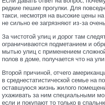
Если давать ответ на вопрос, почему
редкие пешие прогулки. Для повсе
такси, несмотря на высокие цены на
не сильно ее загрязняют из-за очен
За чистотой улиц и дорог там следя
ограничиваются подметанием и обр
мытью улиц с применением сложной 
полов в доме, получается что на ули
Второй причиной, отчего американц
в среднестатистической семье на п
оставшуюся жизнь жилого помещени
ухаживать за ним специальными мою
если и покупают то только в спальн