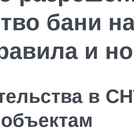
тво бани н
правила и н
ельства в СН
 объектам