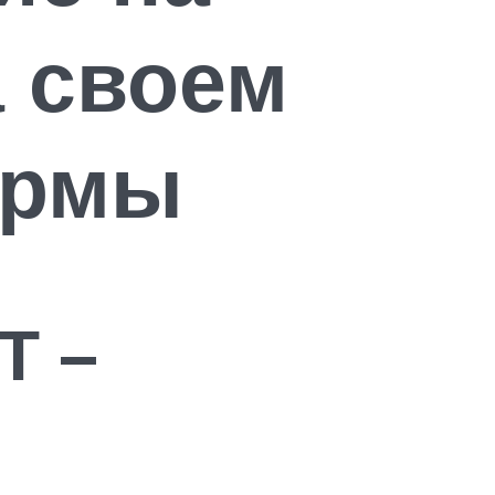
а своем
ормы
Т –