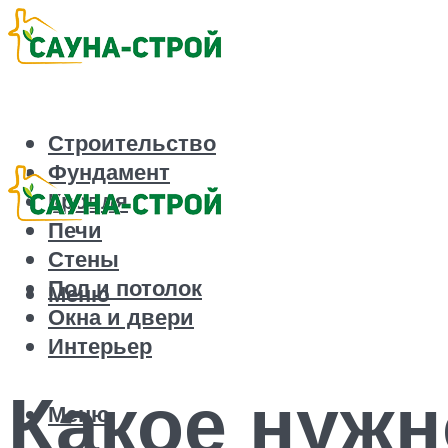
Строительство
Фундамент
Кровля
Печи
Стены
Пол и потолок
Меню
Окна и двери
Интерьер
Какое нужн
Меню