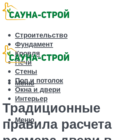
Строительство
Фундамент
Кровля
Печи
Стены
Пол и потолок
Меню
Окна и двери
Интерьер
Традиционные
Меню
правила расчета
размера двери в