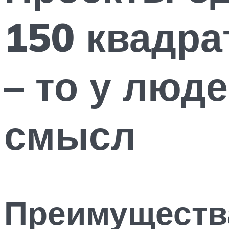
150 квадра
– то у люд
смысл
Преимущества