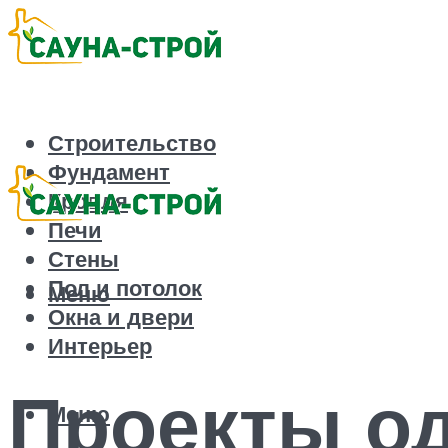
Строительство
Фундамент
Кровля
Печи
Стены
Пол и потолок
Меню
Окна и двери
Интерьер
Проекты од
Меню