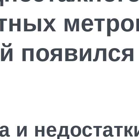
тных метро
ей появилс
 и недостатк