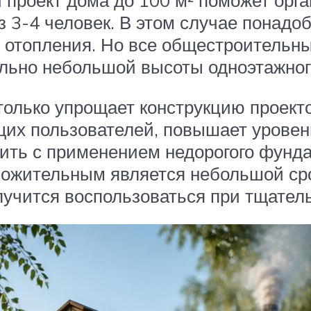
 проект дома до 100 м² поможет орг
з 3-4 человек. В этом случае понад
у отопления. Но все общестроительн
льно небольшой высоты одноэтажног
олько упрощает конструкцию проект
щих пользователей, повышает уровен
ить с применением недорогого фунда
ложительным является небольшой ср
чится воспользоваться при тщатель