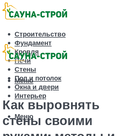
Строительство
Фундамент
Кровля
Печи
Стены
Пол и потолок
Меню
Окна и двери
Интерьер
Как выровнять
Меню
стены своими
руками: методы и