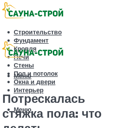
Строительство
Фундамент
Кровля
Печи
Стены
Пол и потолок
Меню
Окна и двери
Интерьер
Потрескалась
Меню
стяжка пола: что
делать