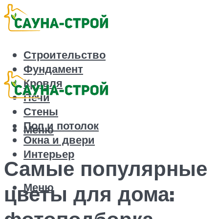
Строительство
Фундамент
Кровля
Печи
Стены
Пол и потолок
Меню
Окна и двери
Интерьер
Самые популярные
Меню
цветы для дома:
фотоподборка