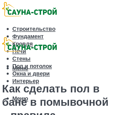
Строительство
Фундамент
Кровля
Печи
Стены
Пол и потолок
Меню
Окна и двери
Интерьер
Как сделать пол в
Меню
бане в помывочной
– правила