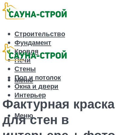
Строительство
Фундамент
Кровля
Печи
Стены
Пол и потолок
Меню
Окна и двери
Интерьер
Фактурная краска
Меню
для стен в
интерьере + фото